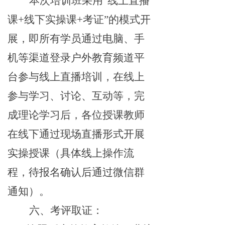
本次培训班采
用
“
线上直播
课
+
线下实操
课
+
考证
”
的模式开
展，即所有学员通过电脑、手
机等渠道登录
户外教育
频道
平
台参与线上直播培训，在线上
参与学习、讨论、互动等
，
完
成
理论
学习
后，
各位授课教师
在线下通过现场直播形
式开展
实操
授课（具体线上操作流
程，待
报名确认后
通过
微信群
通知）。
六、考评取证：