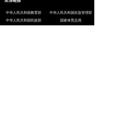
友情链接
中华人民共和国教育部
中华人民共和国应急管理部
中华人民共和国民政部
国家体育总局
人力资源和社会保障部教育培训中心
中国职业安全健康协会
地址：
北京市东城区天坛东路80号
电话：
010-67050592
手机：
18611675766
邮箱：
huwaijiaoyu@163.com
技术支持：华夏新锐体育文化发展（北京）有限公司