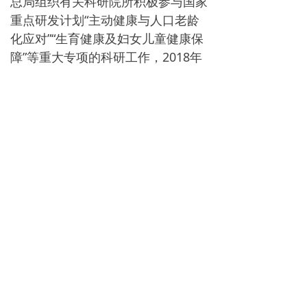
总局组织有关科研院所积极参与国家
重点研发计划“主动健康与人口老龄
化应对”“生育健康及妇女儿童健康保
障”等重大专项的科研工作，2018年
以来共立项12个。围绕人民群众的科
学健身需求，创新开展体育科普工
作，国家体育总局建立健全体育科普
工作体系。组织实施科学健身研究项
目，为解决人民群众关心的科学健身
热点和难点问题，推广科学健身知
识，深化体卫融合，积极探索构建运
动促进健康新模式。
实现高质量发展要靠科技创新培育新
动能，体育强国建设也必须依靠高水
平体育科技自立自强。在新一轮科技
革命和产业变革与我国体育强国建设
的历史交汇期，我国体育科技创新将