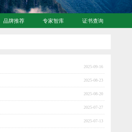
品牌推荐
专家智库
证书查询
2025-09-16
2025-08-23
2025-08-20
2025-07-27
2025-07-13