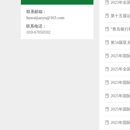
ꂓ
2025年
联系邮箱：
ꂓ
第十五届
huwaijiaoyu@163.com
联系电话：
ꂓ
“青岛银行
010-67050592
ꂓ
第54届亚
ꂓ
2025年
ꂓ
2025年
ꂓ
2025年
ꂓ
2025年
ꂓ
2025年
ꂓ
2025年