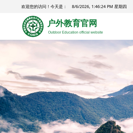
8/6/2026, 1:46:25 PM 星期四
欢迎您的访问！今天是：
户外教育官网
Outdoor Education official website
ꂃ