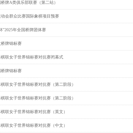
全国桥牌A类俱乐部联赛（第二站）
运动会群众比赛国际象棋项目预赛
杯”2025年全国桥牌团体赛
太桥牌锦标赛
国际棋联女子世界锦标赛对抗赛闭幕式
全国桥牌锦标赛
国际棋联女子世界锦标赛对抗赛（第二阶段）
国际棋联女子世界锦标赛对抗赛（第二阶段）
国际棋联女子世界锦标赛对抗赛（英文）
国际棋联女子世界锦标赛对抗赛（中文）